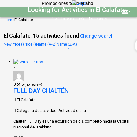
Promociones
todo el año
Looking for Activities in El Calafate...
it will take a couple of seconds
Home
El Calafate
Programas edu
El Calafate: 15 activities found
Change search
New
Price (
)
Price (
)
Name (A-Z)
Name (Z-A)
4
0
of 5
(no review)
FULL DAY CHALTÉN
El Calafate
Categoria de actividad: Actividad diaria
Chalten Full Day es una excursión de día completo hacia la Capital
Nacional del Trekking, ...