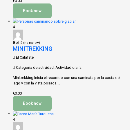
€0.00
Book now
4
0
of 5
(no review)
MINITREKKING
El Calafate
Categoria de actividad: Actividad diaria
Minitrekking Inicia el recorrido con una caminata por la costa del
lago y con la vista posada ...
€0.00
Book now
4