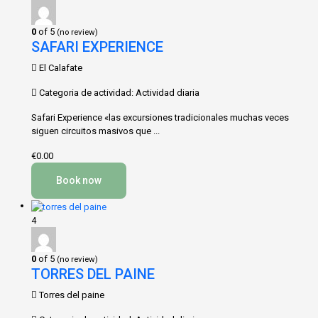
0
of 5
(no review)
SAFARI EXPERIENCE
El Calafate
Categoria de actividad: Actividad diaria
Safari Experience «las excursiones tradicionales muchas veces
siguen circuitos masivos que ...
€0.00
Book now
4
0
of 5
(no review)
TORRES DEL PAINE
Torres del paine