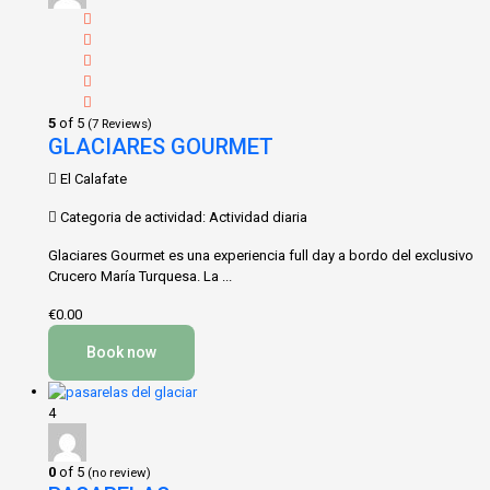
5
of 5
(7 Reviews)
GLACIARES GOURMET
El Calafate
Categoria de actividad: Actividad diaria
Glaciares Gourmet es una experiencia full day a bordo del exclusivo
Crucero María Turquesa. La ...
€0.00
Book now
4
0
of 5
(no review)