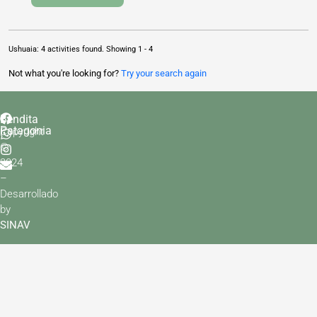
Ushuaia: 4 activities found. Showing 1 - 4
Not what you're looking for?
Try your search again
Bendita
Patagonia
Copyright
©
2024
–
Desarrollado
by
SINAV