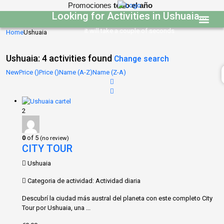
Promociones
todo el año
Looking for Activities in Ushuaia...
it will take a couple of seconds
Home
Ushuaia
Programas edu
Ushuaia: 4 activities found
Change search
New
Price (
)
Price (
)
Name (A-Z)
Name (Z-A)
2
0
of 5
(no review)
CITY TOUR
Ushuaia
Categoria de actividad: Actividad diaria
Descubrí la ciudad más austral del planeta con este completo City
Tour por Ushuaia, una ...