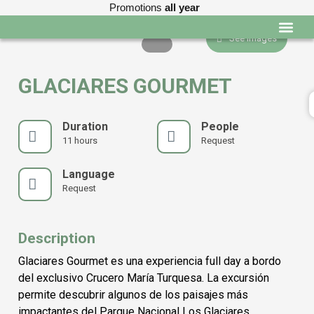
Promotions
all year
See images
Programas educ
GLACIARES GOURMET
Duration
People
11 hours
Request
Language
Request
Description
Glaciares Gourmet es una experiencia full day a bordo
del exclusivo Crucero María Turquesa. La excursión
permite descubrir algunos de los paisajes más
impactantes del Parque Nacional Los Glaciares.