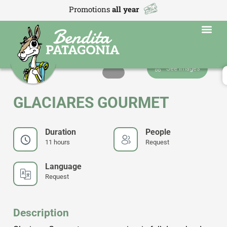
Promotions
all year
Programas educ
See images
GLACIARES GOURMET
Duration
People
11 hours
Request
Language
Request
Description