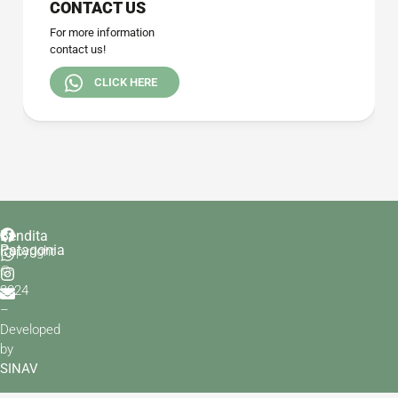
CONTACT US
For more information
contact us!
CLICK HERE
Bendita
Patagonia
Copyright
©
2024
–
Developed
by
SINAV