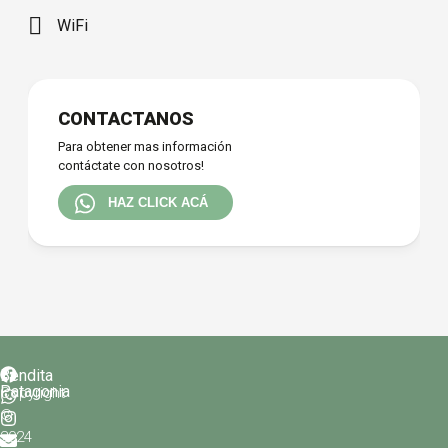
WiFi
Array
CONTACTANOS
Para obtener mas información
contáctate con nosotros!
HAZ CLICK ACÁ
Bendita
Patagonia
Copyright
©
2024