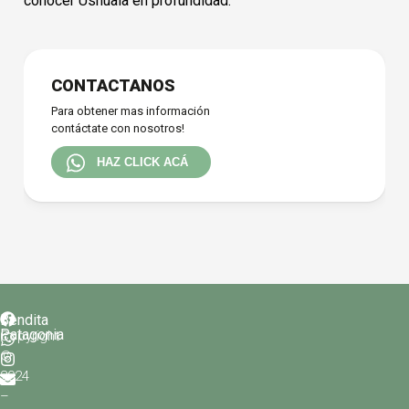
conocer Ushuaia en profundidad.
Array
CONTACTANOS
Para obtener mas información
contáctate con nosotros!
HAZ CLICK ACÁ
Bendita
Patagonia
Copyright
©
2024
–